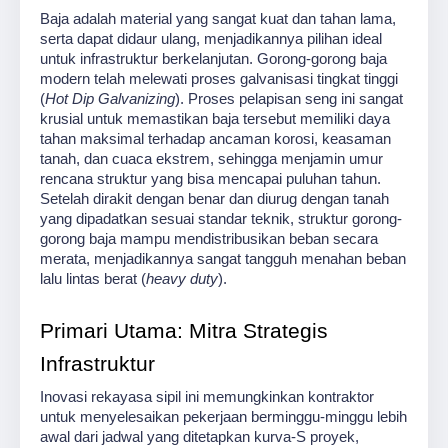
Baja adalah material yang sangat kuat dan tahan lama, 
serta dapat didaur ulang, menjadikannya pilihan ideal 
untuk infrastruktur berkelanjutan. Gorong-gorong baja 
modern telah melewati proses galvanisasi tingkat tinggi 
(
Hot Dip Galvanizing
). Proses pelapisan seng ini sangat 
krusial untuk memastikan baja tersebut memiliki daya 
tahan maksimal terhadap ancaman korosi, keasaman 
tanah, dan cuaca ekstrem, sehingga menjamin umur 
rencana struktur yang bisa mencapai puluhan tahun. 
Setelah dirakit dengan benar dan diurug dengan tanah 
yang dipadatkan sesuai standar teknik, struktur gorong-
gorong baja mampu mendistribusikan beban secara 
merata, menjadikannya sangat tangguh menahan beban 
lalu lintas berat (
heavy duty
).
Primari Utama: Mitra Strategis 
Infrastruktur
Inovasi rekayasa sipil ini memungkinkan kontraktor 
untuk menyelesaikan pekerjaan berminggu-minggu lebih 
awal dari jadwal yang ditetapkan kurva-S proyek, 