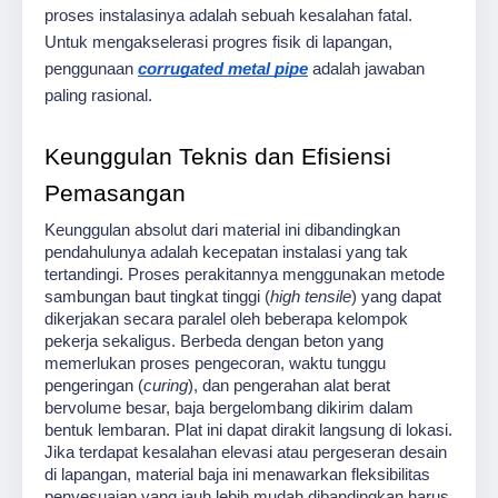
proses instalasinya adalah sebuah kesalahan fatal. 
Untuk mengakselerasi progres fisik di lapangan, 
penggunaan 
corrugated metal pipe
 adalah jawaban 
paling rasional.
Keunggulan Teknis dan Efisiensi 
Pemasangan
Keunggulan absolut dari material ini dibandingkan 
pendahulunya adalah kecepatan instalasi yang tak 
tertandingi. Proses perakitannya menggunakan metode 
sambungan baut tingkat tinggi (
high tensile
) yang dapat 
dikerjakan secara paralel oleh beberapa kelompok 
pekerja sekaligus. Berbeda dengan beton yang 
memerlukan proses pengecoran, waktu tunggu 
pengeringan (
curing
), dan pengerahan alat berat 
bervolume besar, baja bergelombang dikirim dalam 
bentuk lembaran. Plat ini dapat dirakit langsung di lokasi. 
Jika terdapat kesalahan elevasi atau pergeseran desain 
di lapangan, material baja ini menawarkan fleksibilitas 
penyesuaian yang jauh lebih mudah dibandingkan harus 