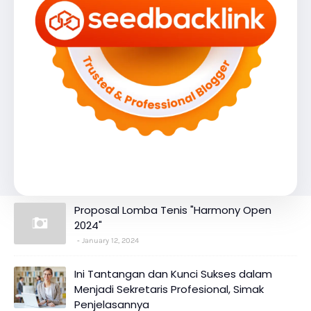
Proposal Lomba Tenis "Harmony Open
2024"
January 12, 2024
Ini Tantangan dan Kunci Sukses dalam
Menjadi Sekretaris Profesional, Simak
Penjelasannya