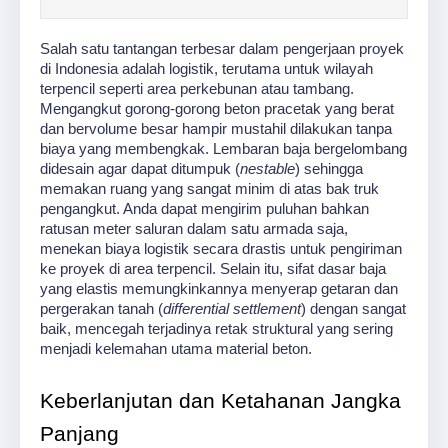
Salah satu tantangan terbesar dalam pengerjaan proyek 
di Indonesia adalah logistik, terutama untuk wilayah 
terpencil seperti area perkebunan atau tambang. 
Mengangkut gorong-gorong beton pracetak yang berat 
dan bervolume besar hampir mustahil dilakukan tanpa 
biaya yang membengkak. Lembaran baja bergelombang 
didesain agar dapat ditumpuk (
nestable
) sehingga 
memakan ruang yang sangat minim di atas bak truk 
pengangkut. Anda dapat mengirim puluhan bahkan 
ratusan meter saluran dalam satu armada saja, 
menekan biaya logistik secara drastis untuk pengiriman 
ke proyek di area terpencil. Selain itu, sifat dasar baja 
yang elastis memungkinkannya menyerap getaran dan 
pergerakan tanah (
differential settlement
) dengan sangat 
baik, mencegah terjadinya retak struktural yang sering 
menjadi kelemahan utama material beton.
Keberlanjutan dan Ketahanan Jangka 
Panjang