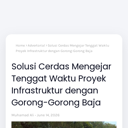
Home
Advertorial
Solusi Cerdas Mengejar Tenggat Waktu
Proyek Infrastruktur dengan Gorong-Gorong Baja
Solusi Cerdas Mengejar
Tenggat Waktu Proyek
Infrastruktur dengan
Gorong-Gorong Baja
Muhamad Ali
June 14, 2026