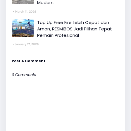
Modern
March 11, 2026
Top Up Free Fire Lebih Cepat dan
Aman, RESMIBOS Jadi Pilihan Tepat
Pemain Profesional
January 17, 2026
Post A Comment
0 Comments