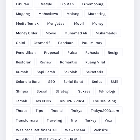
Liburan
Lifestyle
Liputan
Luxembourg
Magang
Mahasiswa
Malang
Marketing
Media Ternak
Mengatasi
Mobil
Money
Money Order
Movie
Muhamad Ali
Muhamadqli
Opini
Otomotif
Panduan
Paul Murray
Pendidikan
Proposal
Pulsa
Rahasia
Resign
Restoran
Review
Romantis
Ruang Viral
Rumah
Sapi Perah
Sekolah
Sekretaris
Selandia Baru
SEO
Serial Barat
Series
Skill
Skripsi
Sosial
Strategi
Sukses
Teknologi
Ternak
Tes CPNS
Tes CPNS 2024
The Bee Sting
Thrace
Tips
Tradisi
Trakya
Trakya2023.com
Transformasi
Traveling
Trip
Turkey
Visa
Was bedeutet finanziell
Wawancara
Website
Worklife
厚切りジェイソン 投資