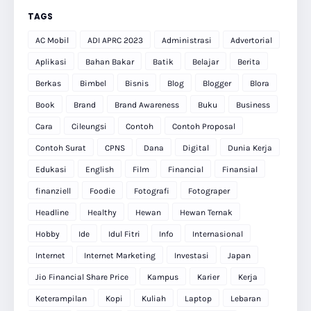
TAGS
AC Mobil
ADI APRC 2023
Administrasi
Advertorial
Aplikasi
Bahan Bakar
Batik
Belajar
Berita
Berkas
Bimbel
Bisnis
Blog
Blogger
Blora
Book
Brand
Brand Awareness
Buku
Business
Cara
Cileungsi
Contoh
Contoh Proposal
Contoh Surat
CPNS
Dana
Digital
Dunia Kerja
Edukasi
English
Film
Financial
Finansial
finanziell
Foodie
Fotografi
Fotograper
Headline
Healthy
Hewan
Hewan Ternak
Hobby
Ide
Idul Fitri
Info
Internasional
Internet
Internet Marketing
Investasi
Japan
Jio Financial Share Price
Kampus
Karier
Kerja
Keterampilan
Kopi
Kuliah
Laptop
Lebaran