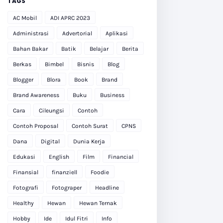
TAGS
AC Mobil
ADI APRC 2023
Administrasi
Advertorial
Aplikasi
Bahan Bakar
Batik
Belajar
Berita
Berkas
Bimbel
Bisnis
Blog
Blogger
Blora
Book
Brand
Brand Awareness
Buku
Business
Cara
Cileungsi
Contoh
Contoh Proposal
Contoh Surat
CPNS
Dana
Digital
Dunia Kerja
Edukasi
English
Film
Financial
Finansial
finanziell
Foodie
Fotografi
Fotograper
Headline
Healthy
Hewan
Hewan Ternak
Hobby
Ide
Idul Fitri
Info