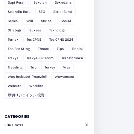
Sapi Perah
Sekolah
Sekretaris
Selandia Baru
SEO
Serial Barat
Series
Skill
Skripsi
Sosial
Strategi
Sukses
Teknologi
Ternak
Tes CPNS
Tes CPNS 2024
The Bee Sting
Thrace
Tips
Tradisi
Trakya
Trakya2023.com
Transformasi
Traveling
Trip
Turkey
Visa
Was bedeutet finanziell
Wawancara
Website
Worklife
厚切りジェイソン 投資
CATEGORIES
Business
(1)