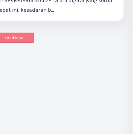
YSEKRETARIS.MY.ID - Di era digital yang serba
epat ini, kesadaran b…
Load More