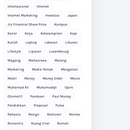
Internasional
Internet
Internet Marketing
Investasi
Japan
Jio Financial Share Price
Kampus
Karier
Kerja
Keterampilan
Kopi
Kuliah
Laptop
Lebaran
Liburan
Lifestyle
Liputan
Luxembourg
Magang
Mahasiswa
Malang
Marketing
Media Ternak
Mengatasi
Mobil
Money
Money Order
Movie
Muhamad Ali
Muhamadqli
Opini
Otomotif
Panduan
Paul Murray
Pendidikan
Proposal
Pulsa
Rahasia
Resign
Restoran
Review
Romantis
Ruang Viral
Rumah