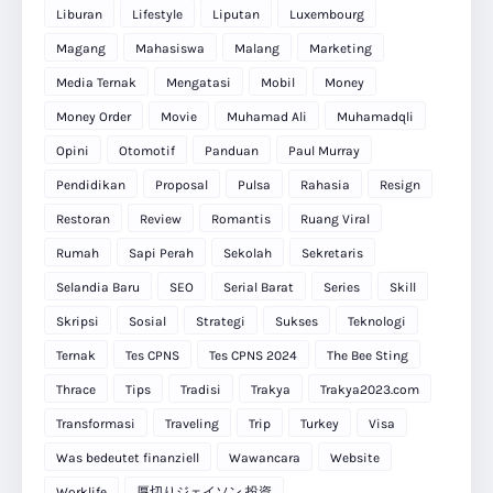
Liburan
Lifestyle
Liputan
Luxembourg
Magang
Mahasiswa
Malang
Marketing
Media Ternak
Mengatasi
Mobil
Money
Money Order
Movie
Muhamad Ali
Muhamadqli
Opini
Otomotif
Panduan
Paul Murray
Pendidikan
Proposal
Pulsa
Rahasia
Resign
Restoran
Review
Romantis
Ruang Viral
Rumah
Sapi Perah
Sekolah
Sekretaris
Selandia Baru
SEO
Serial Barat
Series
Skill
Skripsi
Sosial
Strategi
Sukses
Teknologi
Ternak
Tes CPNS
Tes CPNS 2024
The Bee Sting
Thrace
Tips
Tradisi
Trakya
Trakya2023.com
Transformasi
Traveling
Trip
Turkey
Visa
Was bedeutet finanziell
Wawancara
Website
Worklife
厚切りジェイソン 投資