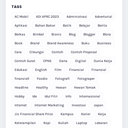
TAGS
AC Mobil
ADI APRC 2023
Administrasi
Advertorial
Aplikasi
Bahan Bakar
Batik
Belajar
Berita
Berkas
Bimbel
Bisnis
Blog
Blogger
Blora
Book
Brand
Brand Awareness
Buku
Business
Cara
Cileungsi
Contoh
Contoh Proposal
Contoh Surat
CPNS
Dana
Digital
Dunia Kerja
Edukasi
English
Film
Financial
Finansial
finanziell
Foodie
Fotografi
Fotograper
Headline
Healthy
Hewan
Hewan Ternak
Hobby
Ide
Idul Fitri
Info
Internasional
Internet
Internet Marketing
Investasi
Japan
Jio Financial Share Price
Kampus
Karier
Kerja
Keterampilan
Kopi
Kuliah
Laptop
Lebaran